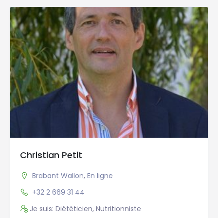
Christian Petit
Brabant Wallon
,
En ligne
+32 2 669 31 44
Je suis: Diététicien, Nutritionniste