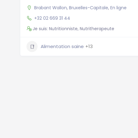
Brabant Wallon
,
Bruxelles-Capitale
,
En ligne
+32 02 669 31 44
Je suis: Nutritionniste, Nutritherapeute
Alimentation saine
+13
Nutritionniste Belgique, Nutritionniste Bruxelles, Diété
Nutritionniste Anvers, Charleroi diététicien, Gand nutr
Annuaire Nutrition
Annuaire Nutrition