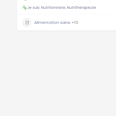
Je suis: Nutritionniste, Nutritherapeute
Alimentation saine
+13
Nutritionniste Belgique, Nutritionniste Bruxelles, Diété
Nutritionniste Anvers, Charleroi diététicien, Gand nutr
Annuaire Nutrition
Annuaire Nutrition