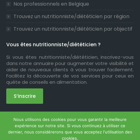
Nos professionnels en Belgique
Trouvez un nutritionniste/diététicien par région
Trouvez un nutritionniste/diététicien par objectif
Vous êtes nutritionniste/diététicien ?
Si vous êtes nutritionniste/diététicien, inscrivez-vous
dans notre annuaire pour augmenter votre visibilité et
aider de nouveaux clients à vous trouver facilement.
Facilitez la découverte de vos services pour ceux en
quête de conseils en alimentation.
S’inscrire
Nous utilisons des cookies pour vous garantir la meilleure
Copyright © 2026
Annuaire Nutrition
. Tous droits
expérience sur notre site. Si vous continuez à utiliser ce
réservés.
Privium – Des services qui soutiennent vos
dernier, nous considérerons que vous acceptez l'utilisation des
soins. Pour psychologues, psychotherapeutes et
cookies.