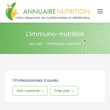
L’immuno–nutrition
You are here:
Accueil
L’immuno–nutrition
1
Professionnels trouvés
Voir comme
Trier par