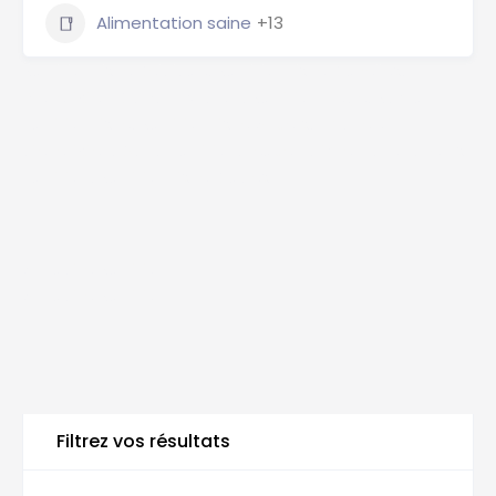
Alimentation saine
+13
Nutritionniste Belgique, Nutritionniste Bruxelles,
Diététicien Brabant Wallon, Nutrition Liège, Namur
nutritionniste, Nutritionniste Anvers, Charleroi
diététicien, Gand nutrition, Leuven alimentation, Mons
nutrition, Nutritionniste Bruges
Annuaire Nutrition
Annuaire Nutrition
Filtrez vos résultats