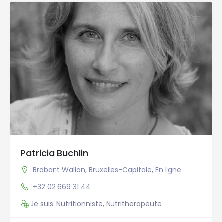
Patricia Buchlin
Brabant Wallon
,
Bruxelles-Capitale
,
En ligne
+32 02 669 31 44
Je suis: Nutritionniste, Nutritherapeute