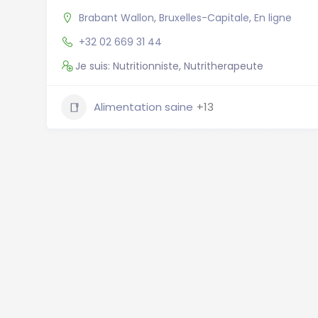
Brabant Wallon
,
Bruxelles-Capitale
,
En ligne
+32 02 669 31 44
Je suis: Nutritionniste, Nutritherapeute
Alimentation saine
+13
Nutritionniste Belgique, Nutritionniste Bruxelles, Diété
Nutritionniste Anvers, Charleroi diététicien, Gand nutr
Annuaire Nutrition
Annuaire Nutrition