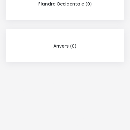
Flandre Occidentale
(0)
Anvers
(0)
Annuaire Nutrition, nutritionniste par région,
Nutritionniste Bruxelles, Diététicien
Bruxelles,Nutritionniste Liège,diétiticen
mons,nutritionniste mons, Diététicien
Liège,nutritionniste charleroi,diétiticen charleroi,
Nutritionniste Namur,nutritionniste
Luxembourg,diéticien Luxembourg, Diététicien
Namur,Diététicien,nutritionniste brabant wallon