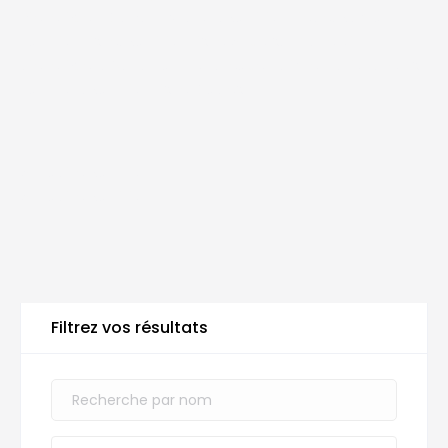
Diététicien Brabant Wallon, Nutrition Liège, Namur
nutritionniste, Nutritionniste Anvers, Charleroi
diététicien, Gand nutrition, Leuven alimentation, Mons
nutrition, Nutritionniste Bruges
Annuaire Nutrition
Annuaire Nutrition
Filtrez vos résultats