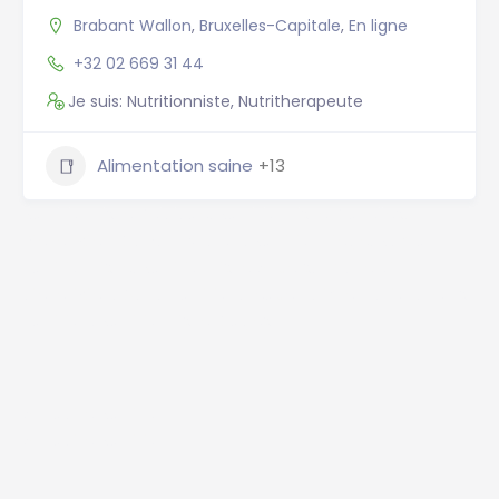
Brabant Wallon
,
Bruxelles-Capitale
,
En ligne
+32 02 669 31 44
Je suis: Nutritionniste, Nutritherapeute
Alimentation saine
+13
Nutritionniste Belgique, Nutritionniste Bruxelles,
Diététicien Brabant Wallon, Nutrition Liège, Namur
nutritionniste, Nutritionniste Anvers, Charleroi
diététicien, Gand nutrition, Leuven alimentation, Mons
nutrition, Nutritionniste Bruges
Annuaire Nutrition
Annuaire Nutrition