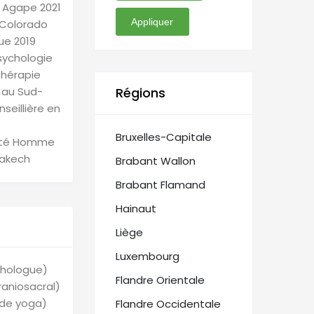
| Agape 2021
Appliquer
 Colorado
ue 2019
sychologie
Thérapie
e au Sud-
Régions
seillière en
Bruxelles-Capitale
lité Homme
rakech
Brabant Wallon
Brabant Flamand
Hainaut
Liège
Luxembourg
chologue)
Flandre Orientale
raniosacral)
 de yoga)
Flandre Occidentale