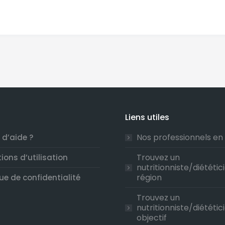
Liens utiles
Nos professionnels en
 d’aide ?
Trouvez un
ions d’utilisation
nutritionniste/diététic
région
que de confidentialité
Trouvez un
nutritionniste/diététic
objectif