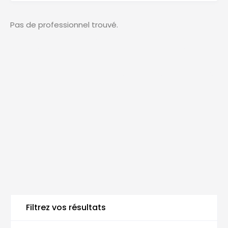
Pas de professionnel trouvé.
Nutritionniste Belgique, Nutritionniste Bruxelles,
Diététicien Brabant Wallon, Nutrition Liège, Namur
nutritionniste, Nutritionniste Anvers, Charleroi
diététicien, Gand nutrition, Leuven alimentation, Mons
nutrition, Nutritionniste Bruges
Annuaire Nutrition
Annuaire Nutrition
Filtrez vos résultats