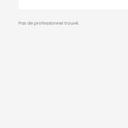
Pas de professionnel trouvé.
Nutritionniste Belgique, Nutritionniste Bruxelles, Diété
Nutritionniste Anvers, Charleroi diététicien, Gand nutr
Annuaire Nutrition
Annuaire Nutrition