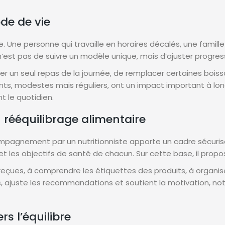
de de vie
te. Une personne qui travaille en horaires décalés, une fami
’est pas de suivre un modèle unique, mais d’ajuster progres
r un seul repas de la journée, de remplacer certaines boiss
, modestes mais réguliers, ont un impact important à long 
 le quotidien.
n rééquilibrage alimentaire
compagnement par un nutritionniste apporte un cadre sécuris
le et les objectifs de santé de chacun. Sur cette base, il pro
s reçues, à comprendre les étiquettes des produits, à organis
emps, ajuste les recommandations et soutient la motivation,
s l’équilibre