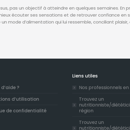
us, pas un objectif à atteindre en quelques semaines. En priv
ieux écouter ses sensations et de retrouver confiance en
 un mode d’alimentation qui lui ressemble, conciliant plaisir,
Liens utiles
Nos professionnels en
 d’aide ?
Trouvez un
ions d’utilisation
nutritionniste/diététic
région
que de confidentialité
Trouvez un
nutritionniste/diététic