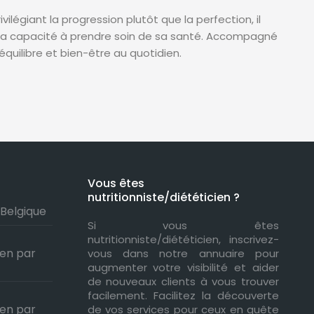
ilégiant la progression plutôt que la perfection, il
 sa capacité à prendre soin de sa santé. Accompagné
 équilibre et bien-être au quotidien.
Vous êtes
nutritionniste/diététicien ?
 Belgique
Si vous êtes
nutritionniste/diététicien, inscrivez-
ien par
vous dans notre annuaire pour
augmenter votre visibilité et aider
de nouveaux clients à vous trouver
facilement. Facilitez la découverte
ien par
de vos services pour ceux en quête