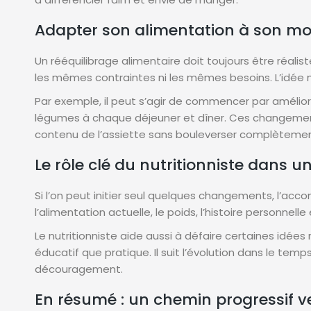
Adapter son alimentation à son mo
Un rééquilibrage alimentaire doit toujours être réalis
les mêmes contraintes ni les mêmes besoins. L’idée n
Par exemple, il peut s’agir de commencer par améliore
légumes à chaque déjeuner et dîner. Ces changements
contenu de l’assiette sans bouleverser complètement
Le rôle clé du nutritionniste dans u
Si l’on peut initier seul quelques changements, l’ac
l’alimentation actuelle, le poids, l’histoire personnel
Le nutritionniste aide aussi à défaire certaines idée
éducatif que pratique. Il suit l’évolution dans le t
découragement.
En résumé : un chemin progressif ver