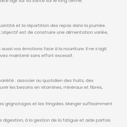
te agir sur sa santé sur le long terme.
uantité et la répartition des repas dans la journée.
 L’objectif est de construire une alimentation variée,
ssi vos émotions face à la nourriture. Il ne s’agit
ez maintenir sans effort excessif.
ariété : associer au quotidien des fruits, des
ir les besoins en vitamines, minéraux et fibres,
 les grignotages et les fringales. Manger suffisamment
 digestion, à la gestion de la fatigue et aide parfois