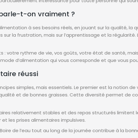
particulièrement intéressante pour toute personne qui souhai
 parle-t-on vraiment ?
imentation à ses besoins réels, en jouant sur la qualité, la q
 sur la frustration, mais sur l’apprentissage et la régularité.
otre rythme de vie, vos goûts, votre état de santé, mais au
mode d’alimentation qui vous corresponde et que vous pouv
taire réussi
ncipes simples, mais essentiels. Le premier est la notion de v
alité et de bonnes graisses. Cette diversité permet de couvr
oraires relativement stables et des repas structurés limitent
 et les prises alimentaires impulsives.
Boire de l’eau tout au long de la journée contribue à la bonne