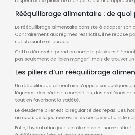
respectant le plaisir de manger. C’est une approche 
Rééquilibrage alimentaire : de quoi
Le rééquilibrage alimentaire consiste à adapter son al
Contrairement aux régimes restrictifs, il ne repose pas
satisfaisante et durable.
Cette démarche prend en compte plusieurs éléments : v
pas seulement de “bien manger”, mais de trouver un 
Les piliers d’un rééquilibrage alimen
Un rééquilibrage alimentaire s’appuie sur quelques pri
légumes, des céréales complètes, des protéines de qu
tout en favorisant la satiété.
Le deuxième pilier est la régularité des repas. Des h
au cours de la journée évite les compensations le soir
Enfin, l’hydratation joue un rôle souvent sous-estimé. 
à différencier faim et envie de manger.