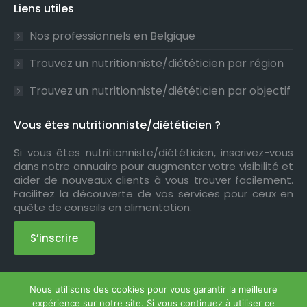
Liens utiles
Nos professionnels en Belgique
Trouvez un nutritionniste/diététicien par région
Trouvez un nutritionniste/diététicien par objectif
Vous êtes nutritionniste/diététicien ?
Si vous êtes nutritionniste/diététicien, inscrivez-vous
dans notre annuaire pour augmenter votre visibilité et
aider de nouveaux clients à vous trouver facilement.
Facilitez la découverte de vos services pour ceux en
quête de conseils en alimentation.
S’inscrire
Nous utilisons des cookies pour vous garantir la meilleure
Copyright © 2026
Annuaire Nutrition
. Tous droits
expérience sur notre site. Si vous continuez à utiliser ce